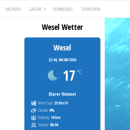
KALENDER
GALERIE
DOWNLOADS
SPONSOREN
Wesel Wetter
Wesel
22:44,
06/08/2026
17
°C
Klarer Himmel
Wind Gust:
25 Km/h
Clouds:
0%
Visibility:
10 km
Sunrise:
06:04