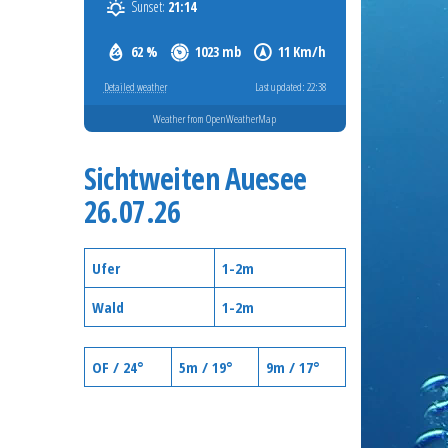
Sunset:
21:14
62 %
1023 mb
11 Km/h
Detailed weather
Last updated: 22:38
Weather from OpenWeatherMap
Sichtweiten Auesee
26.07.26
Ufer
1-2m
Wald
1-2m
OF / 24°
5m / 19°
9m / 17°