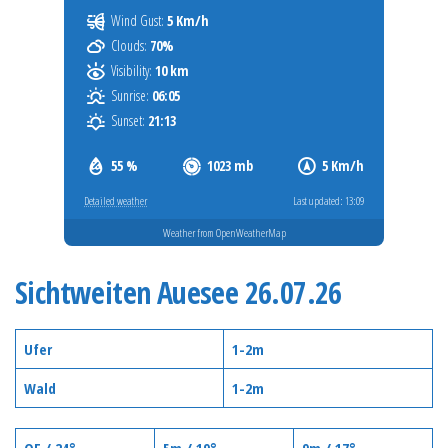
Wind Gust:
5 Km/h
Clouds:
70%
Visibility:
10 km
Sunrise:
06:05
Sunset:
21:13
55 %
1023 mb
5 Km/h
Detailed weather
Last updated: 13:09
Weather from OpenWeatherMap
Sichtweiten Auesee 26.07.26
Ufer
1-2m
Wald
1-2m