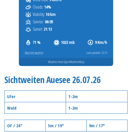
Clouds:
14%
Visibility:
10 km
Sunrise:
06:05
Sunset:
21:13
71 %
1023 mb
9 Km/h
Detailed weather
Last updated: 23:31
Weather from OpenWeatherMap
Sichtweiten Auesee 26.07.26
Ufer
1-2m
Wald
1-2m
OF / 24°
5m / 19°
9m / 17°