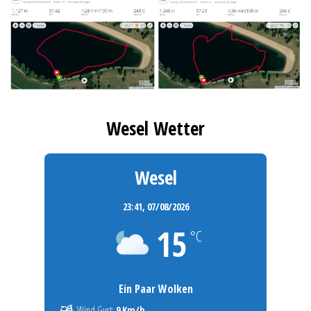
Wesel Wetter
Wesel
23:41,
07/08/2026
15
°C
Ein Paar Wolken
Wind Gust:
9 Km/h