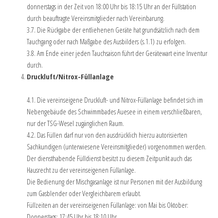
donnerstags in der Zeit von 18:00 Uhr bis 18:15 Uhr an der Füllstation
durch beauftragte Vereinsmitglieder nach Vereinbarung.
3.7. Die Rückgabe der entliehenen Geräte hat grundsätzlich nach dem
Tauchgang oder nach Maßgabe des Ausbilders (s.1.1) zu erfolgen.
3.8. Am Ende einer jeden Tauchsaison führt der Gerätewart eine Inventur
durch.
Druckluft/Nitrox-Füllanlage
4.1. Die vereinseigene Druckluft- und Nitrox-Füllanlage befindet sich im
Nebengebäude des Schwimmbades Auesee in einem verschließbaren,
nur der TSG-Wesel zugänglichen Raum.
4.2. Das Füllen darf nur von den ausdrücklich hierzu autorisierten
Sachkundigen (unterwiesene Vereinsmitglieder) vorgenommen werden.
Der diensthabende Fülldienst besitzt zu diesem Zeitpunkt auch das
Hausrecht zu der vereinseigenen Füllanlage.
Die Bedienung der Mischgasanlage ist nur Personen mit der Ausbildung
zum Gasblender oder Vergleichbarem erlaubt.
Füllzeiten an der vereinseigenen Füllanlage: von Mai bis Oktober:
Donnerstags: 17:45 Uhr bis 18:10 Uhr