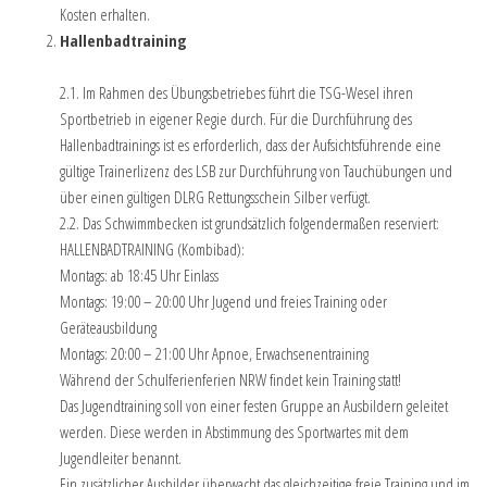
Kosten erhalten.
Hallenbadtraining
2.1. Im Rahmen des Übungsbetriebes führt die TSG-Wesel ihren
Sportbetrieb in eigener Regie durch. Für die Durchführung des
Hallenbadtrainings ist es erforderlich, dass der Aufsichtsführende eine
gültige Trainerlizenz des LSB zur Durchführung von Tauchübungen und
über einen gültigen DLRG Rettungsschein Silber verfügt.
2.2. Das Schwimmbecken ist grundsätzlich folgendermaßen reserviert:
HALLENBADTRAINING (Kombibad):
Montags: ab 18:45 Uhr Einlass
Montags: 19:00 – 20:00 Uhr Jugend und freies Training oder
Geräteausbildung
Montags: 20:00 – 21:00 Uhr Apnoe, Erwachsenentraining
Während der Schulferienferien NRW findet kein Training statt!
Das Jugendtraining soll von einer festen Gruppe an Ausbildern geleitet
werden. Diese werden in Abstimmung des Sportwartes mit dem
Jugendleiter benannt.
Ein zusätzlicher Ausbilder überwacht das gleichzeitige freie Training und im