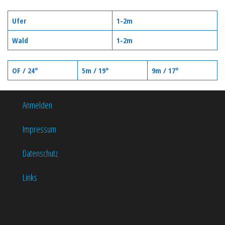
Ufer
1-2m
Wald
1-2m
OF / 24°
5m / 19°
9m / 17°
Anmelden
Impressum
Datenschutz
Links