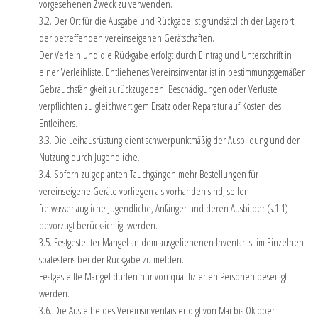
vorgesehenen Zweck zu verwenden.
3.2. Der Ort für die Ausgabe und Rückgabe ist grundsätzlich der Lagerort
der betreffenden vereinseigenen Gerätschaften.
Der Verleih und die Rückgabe erfolgt durch Eintrag und Unterschrift in
einer Verleihliste. Entliehenes Vereinsinventar ist in bestimmungsgemäßer
Gebrauchsfähigkeit zurückzugeben; Beschädigungen oder Verluste
verpflichten zu gleichwertigem Ersatz oder Reparatur auf Kosten des
Entleihers.
3.3. Die Leihausrüstung dient schwerpunktmäßig der Ausbildung und der
Nutzung durch Jugendliche.
3.4. Sofern zu geplanten Tauchgängen mehr Bestellungen für
vereinseigene Geräte vorliegen als vorhanden sind, sollen
freiwassertaugliche Jugendliche, Anfänger und deren Ausbilder (s.1.1)
bevorzugt berücksichtigt werden.
3.5. Festgestellter Mangel an dem ausgeliehenen Inventar ist im Einzelnen
spätestens bei der Rückgabe zu melden.
Festgestellte Mängel dürfen nur von qualifizierten Personen beseitigt
werden.
3.6. Die Ausleihe des Vereinsinventars erfolgt von Mai bis Oktober