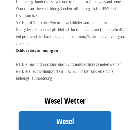
Fortbildungsstunden zu sorgen und meldet beim Vereinsvorstand seine
Wünsche an. Die Fortbildungsstunden sollten möglichst in NRW und
kostengünstig sein.
5.3. Ein mit Mitteln des Vereins ausgebildeter Tauchlehrer bzw.
Übungsleiter/Trainer verpflichtet sich für mindestens vier Jahre regelmäßig
entsprechend des Trainingsplans für das Training/Ausbildung zur Verfügung
zu stehen.
Schlussbestimmungen
6.1. Die Tauchordnung kann durch Vorstandsbeschluss geändert werden.
6.2. Diese Tauchordnung tritt am 15.07.2011 in Kraft und ersetzt die
bisherige Tauchordnung.
Wesel Wetter
Wesel