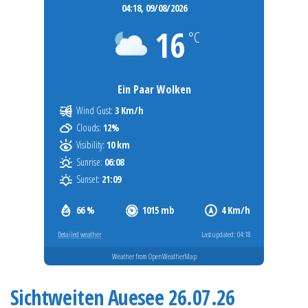
04:18,
09/08/2026
16
°C
Ein Paar Wolken
Wind Gust:
3 Km/h
Clouds:
12%
Visibility:
10 km
Sunrise:
06:08
Sunset:
21:09
66 %
1015 mb
4 Km/h
Detailed weather
Last updated: 04:18
Weather from OpenWeatherMap
Sichtweiten Auesee 26.07.26