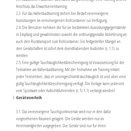
Anschluss das Erwachsenentraining.
2.3. Für das Hallenbadtraining stehen bei Bedarf vereinseigene
Ausrüstungen im vereinseigenen Rollcontainer zur Verfügung.
2.4. Die Benutzer nehmen die für sie bestimmten Ausrüstungsgegenstände
in Empfang und gewährleisten sowohl die ordnungsgemäße Ablieferung als
auch den Rücktransport zum Rollcontainer. Ein festgestellter Mangel an
den Gerätschaften ist sofort dem diensthabenden Ausbilder (s. 1.1) zu
melden.
2.5. Eine gültige Tauchtauglichkeitsbescheinigung ist Voraussetzung für die
Teilnahme am Hallenbadtraining. Mit der Teilnahme am Training erklärt
jeder Teilnehmer, dass er uneingeschränkt tauchtauglich ist und über eine
gültig Tauchtauglichkeitsbescheinigung verfügt. Die Vorlage kann jederzeit
vom Sportwart oder Aufsichtsführenden (s. Tz 1.1) verlangt werden!
Geräteverleih
3.1. Das vereinseigene Tauchsportinventar wird nur in den dafür
vorgesehenen Räumen gelagert. Die Geräte werden nur an
Vereinsmitglieder ausgegeben. Die Geräte sind nur für ihren