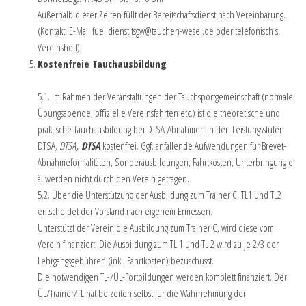
Außerhalb dieser Zeiten füllt der Bereitschaftsdienst nach Vereinbarung.
(Kontakt: E-Mail fuelldienst.tsgw@tauchen-wesel.de oder telefonisch s.
Vereinsheft).
Kostenfreie Tauchausbildung
5.1. Im Rahmen der Veranstaltungen der Tauchsportgemeinschaft (normale
Übungsabende, offizielle Vereinsfahrten etc.) ist die theoretische und
praktische Tauchausbildung bei DTSA-Abnahmen in den Leistungsstufen
DTSA
, DTSA
, DTSA
kostenfrei. Ggf. anfallende Aufwendungen für Brevet-
Abnahmeformalitäten, Sonderausbildungen, Fahrtkosten, Unterbringung o.
ä. werden nicht durch den Verein getragen.
5.2. Über die Unterstützung der Ausbildung zum Trainer C, TL1 und TL2
entscheidet der Vorstand nach eigenem Ermessen.
Unterstützt der Verein die Ausbildung zum Trainer C, wird diese vom
Verein finanziert. Die Ausbildung zum TL 1 und TL 2 wird zu je 2/3 der
Lehrgangsgebühren (inkl. Fahrtkosten) bezuschusst.
Die notwendigen TL-/ÜL-Fortbildungen werden komplett finanziert. Der
ÜL/Trainer/TL hat beizeiten selbst für die Wahrnehmung der