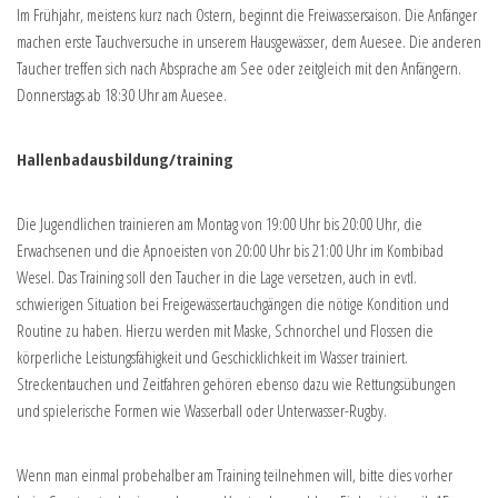
Im Frühjahr, meistens kurz nach Ostern, beginnt die Freiwassersaison. Die Anfänger
machen erste Tauchversuche in unserem Hausgewässer, dem Auesee. Die anderen
Taucher treffen sich nach Absprache am See oder zeitgleich mit den Anfängern.
Donnerstags ab 18:30 Uhr am Auesee.
Hallenbadausbildung/training
Die Jugendlichen trainieren am Montag von 19:00 Uhr bis 20:00 Uhr, die
Erwachsenen und die Apnoeisten von 20:00 Uhr bis 21:00 Uhr im Kombibad
Wesel. Das Training soll den Taucher in die Lage versetzen, auch in evtl.
schwierigen Situation bei Freigewässertauchgängen die nötige Kondition und
Routine zu haben. Hierzu werden mit Maske, Schnorchel und Flossen die
körperliche Leistungsfähigkeit und Geschicklichkeit im Wasser trainiert.
Streckentauchen und Zeitfahren gehören ebenso dazu wie Rettungsübungen
und spielerische Formen wie Wasserball oder Unterwasser-Rugby.
Wenn man einmal probehalber am Training teilnehmen will, bitte dies vorher