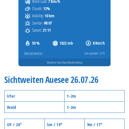
Wind Gust:
7 Km/h
Clouds:
12%
Visibility:
10 km
Sunrise:
06:07
Sunset:
21:11
50 %
1022 mb
8 Km/h
Detailed weather
Last updated: 12:16
Weather from OpenWeatherMap
Sichtweiten Auesee 26.07.26
Ufer
1-2m
Wald
1-2m
OF / 24°
5m / 19°
9m / 17°