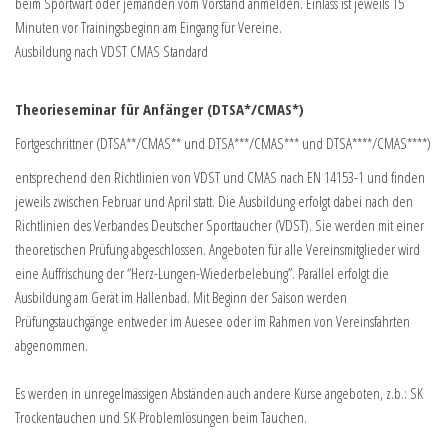
beim Sportwart oder jemanden vom Vorstand anmelden. Einlass ist jeweils 15
Minuten vor Trainingsbeginn am Eingang für Vereine.
Ausbildung nach VDST CMAS Standard
Theorieseminar für Anfänger (DTSA*/CMAS*)
Fortgeschrittner (DTSA**/CMAS** und DTSA***/CMAS*** und DTSA****/CMAS****)
entsprechend den Richtlinien von VDST und CMAS nach EN 14153-1 und finden
jeweils zwischen Februar und April statt. Die Ausbildung erfolgt dabei nach den
Richtlinien des Verbandes Deutscher Sporttaucher (VDST). Sie werden mit einer
theoretischen Prüfung abgeschlossen. Angeboten für alle Vereinsmitglieder wird
eine Auffrischung der “Herz-Lungen-Wiederbelebung”. Parallel erfolgt die
Ausbildung am Gerät im Hallenbad. Mit Beginn der Saison werden
Prüfungstauchgänge entweder im Auesee oder im Rahmen von Vereinsfahrten
abgenommen.
Es werden in unregelmässigen Abständen auch andere Kurse angeboten, z.b.: SK
Trockentauchen und SK Problemlösungen beim Tauchen.