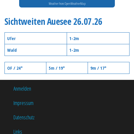
Weather from OpenWeatherMap
Sichtweiten Auesee 26.07.26
Ufer
1-2m
Wald
1-2m
OF / 24°
5m / 19°
9m / 17°
Anmelden
Impressum
Datenschutz
Links