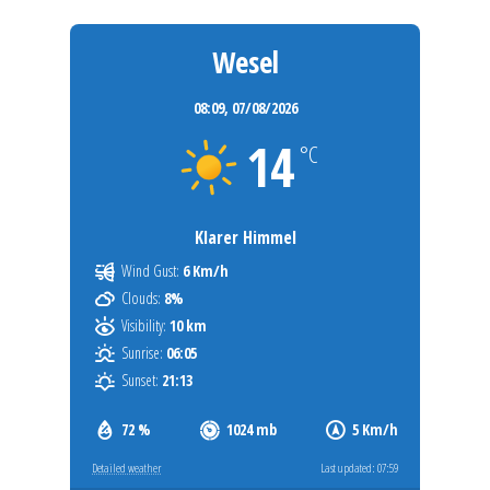
Wesel
08:09,
07/08/2026
14
°C
Klarer Himmel
Wind Gust:
6 Km/h
Clouds:
8%
Visibility:
10 km
Sunrise:
06:05
Sunset:
21:13
72 %
1024 mb
5 Km/h
Detailed weather
Last updated: 07:59