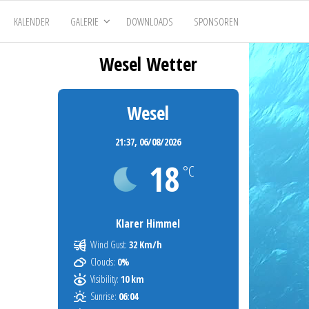
KALENDER
GALERIE
DOWNLOADS
SPONSOREN
Wesel Wetter
Wesel
21:37,
06/08/2026
18
°C
Klarer Himmel
Wind Gust:
32 Km/h
Clouds:
0%
Visibility:
10 km
Sunrise:
06:04