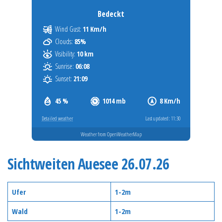
Bedeckt
Wind Gust:
11 Km/h
Clouds:
85%
Visibility:
10 km
Sunrise:
06:08
Sunset:
21:09
45 %
1014 mb
8 Km/h
Detailed weather
Last updated: 11:30
Weather from OpenWeatherMap
Sichtweiten Auesee 26.07.26
Ufer
1-2m
Wald
1-2m