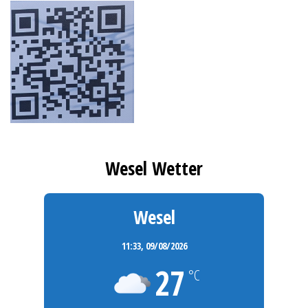
Wesel Wetter
Wesel
11:33,
09/08/2026
27
°C