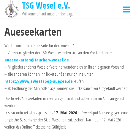
TSG Wesel e.V.
Willkommen auf unserer Hompage
Aueseekarten
Wie bekomme ich eine Karte für den Auesee?
– Vereinsmitglieder der TSG Wesel wenden sich an den Vorstand unter
aueseekarten@tauchen-wesel.de
– Mitglieder anderer Weseler Vereine wenden sich an Ihren eigenen Vorstand
– alle anderen können Ihr Ticket zur Zeit nur online unter
https://www.sweetspot-auesee.de
kaufen
– ab Eröffnung der Minigolfanlage können die Tickets auch vor Ort gekauft werden
Die Tickets/Aueseekarten müssen ausgedruckt und gut sichtbar im Auto ausgelegt
werden.
Das Saisonticket ist bis spätestens
17. Mai 2026
im Sweetspot Auesee gegen eine
physische Saisonkarte der Stadt Wesel einzutauschen. Nach dem 17. Mai 2026
verliert das Online-Ticket seine Gültigkeit.