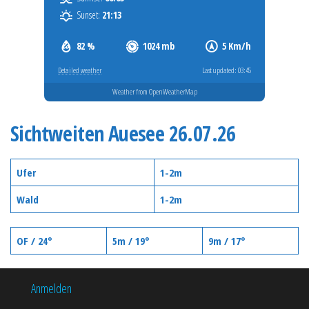
Sunset:
21:13
82 %
1024 mb
5 Km/h
Detailed weather
Last updated: 03:45
Weather from OpenWeatherMap
Sichtweiten Auesee 26.07.26
Ufer
1-2m
Wald
1-2m
OF / 24°
5m / 19°
9m / 17°
Anmelden