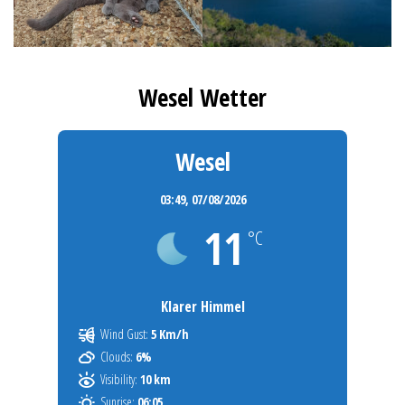
Wesel Wetter
Wesel
03:49,
07/08/2026
11
°C
Klarer Himmel
Wind Gust:
5 Km/h
Clouds:
6%
Visibility:
10 km
Sunrise:
06:05