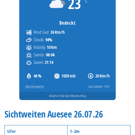
23
Bedeckt
Wind Gust:
26 Km/h
Clouds:
94%
Visibility:
10 km
Sunrise:
06:04
Sunset:
21:14
46 %
1020 mb
20 Km/h
Detailed weather
Last updated: 14:27
Weather from OpenWeatherMap
Sichtweiten Auesee 26.07.26
Ufer
1-2m