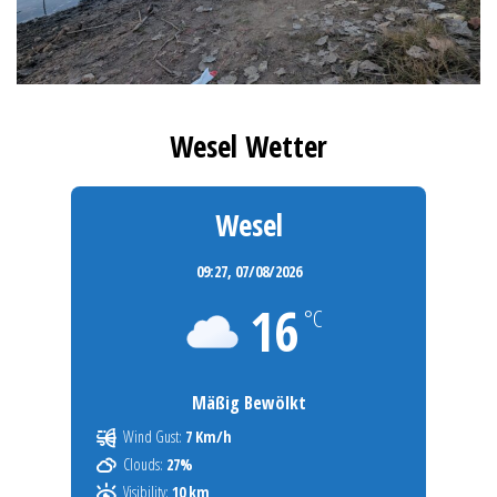
Wesel Wetter
Wesel
09:27,
07/08/2026
16
°C
Mäßig Bewölkt
Wind Gust:
7 Km/h
Clouds:
27%
Visibility:
10 km