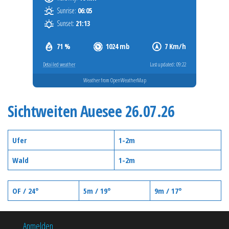
Sunrise:
06:05
Sunset:
21:13
71 %
1024 mb
7 Km/h
Detailed weather
Last updated: 09:22
Weather from OpenWeatherMap
Sichtweiten Auesee 26.07.26
Ufer
1-2m
Wald
1-2m
OF / 24°
5m / 19°
9m / 17°
Anmelden