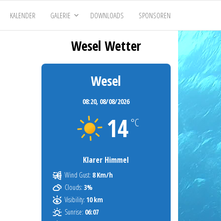
KALENDER
GALERIE
DOWNLOADS
SPONSOREN
Wesel Wetter
Wesel
08:20,
08/08/2026
14
°C
Klarer Himmel
Wind Gust:
8 Km/h
Clouds:
3%
Visibility:
10 km
Sunrise:
06:07