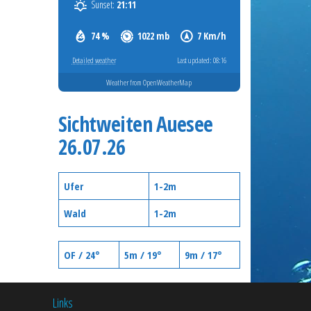
Sunset:
21:11
74 %
1022 mb
7 Km/h
Detailed weather
Last updated: 08:16
Weather from OpenWeatherMap
Sichtweiten Auesee
26.07.26
Ufer
1-2m
Wald
1-2m
OF / 24°
5m / 19°
9m / 17°
Links