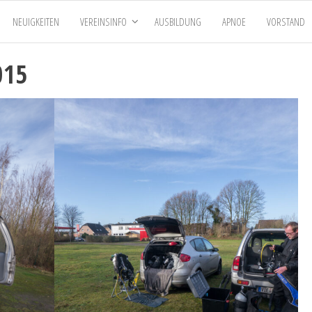
NEUIGKEITEN
VEREINSINFO
AUSBILDUNG
APNOE
VORSTAND
015