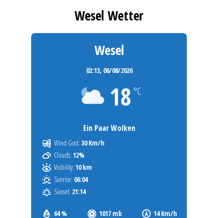
Wesel Wetter
Wesel
02:13,
06/08/2026
18
°C
Ein Paar Wolken
Wind Gust:
30 Km/h
Clouds:
12%
Visibility:
10 km
Sunrise:
06:04
Sunset:
21:14
64 %
1017 mb
14 Km/h