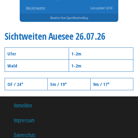
Detailed weather
Last updated: 02:04
Weather from OpenWeatherMap
Sichtweiten Auesee 26.07.26
Ufer
1-2m
Wald
1-2m
OF / 24°
5m / 19°
9m / 17°
Anmelden
Impressum
Datenschutz