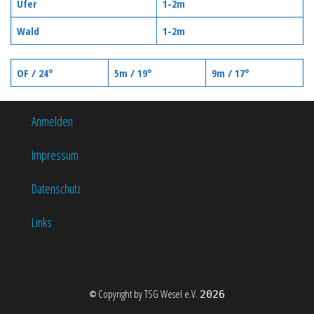
Ufer
1-2m
Wald
1-2m
OF / 24°
5m / 19°
9m / 17°
Anmelden
Impressum
Datenschutz
Links
Copyright by TSG Wesel e.V.
©
2026