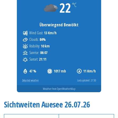
22
°C
Überwiegend Bewölkt
Wind Gust:
13 Km/h
Clouds:
84%
Visibility:
10 km
Sunrise:
06:07
Sunset:
21:11
47 %
1017 mb
11 Km/h
Detailed weather
Last updated: 21:50
Weather from OpenWeatherMap
Sichtweiten Auesee 26.07.26