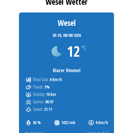
Wesel Wetter
Wesel
05:18,
08/08/2026
12
°C
Klarer Himmel
Wind Gust:
6 Km/h
Clouds:
5%
Visibility:
10 km
Sunrise:
06:07
Sunset:
21:11
82 %
1022 mb
6 Km/h
Detailed weather
Last updated: 05:10