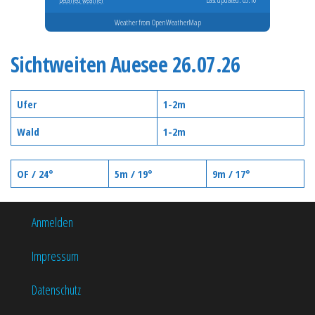
Weather from OpenWeatherMap
Sichtweiten Auesee 26.07.26
Ufer
1-2m
Wald
1-2m
OF / 24°
5m / 19°
9m / 17°
Anmelden
Impressum
Datenschutz