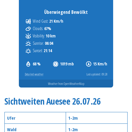
Überwiegend Bewölkt
Wind Gust:
21 Km/h
Clouds:
67%
Visibility:
10 km
Sunrise:
06:04
Sunset:
21:14
68 %
1019 mb
15 Km/h
Detailed weather
Last updated: 09:28
Weather from OpenWeatherMap
Sichtweiten Auesee 26.07.26
Ufer
1-2m
Wald
1-2m