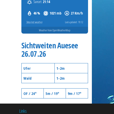
Sunset:
21:14
46 %
1021 mb
27 Km/h
Detailed weather
Last updated: 19:12
Weather from OpenWeatherMap
Sichtweiten Auesee
26.07.26
Ufer
1-2m
Wald
1-2m
OF / 24°
5m / 19°
9m / 17°
Links