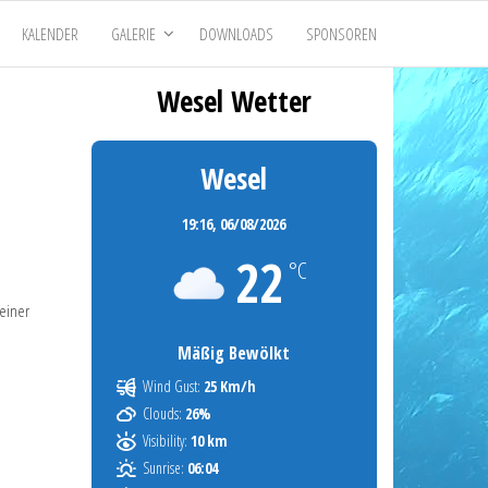
KALENDER
GALERIE
DOWNLOADS
SPONSOREN
Wesel Wetter
Wesel
19:16,
06/08/2026
22
°C
seiner
Mäßig Bewölkt
Wind Gust:
25 Km/h
Clouds:
26%
Visibility:
10 km
Sunrise:
06:04