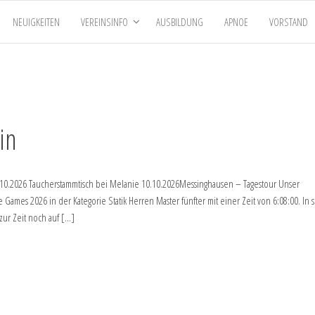
NEUIGKEITEN
VEREINSINFO
AUSBILDUNG
APNOE
VORSTAND
in
 02.10.2026 Taucherstammtisch bei Melanie 10.10.2026Messinghausen – Tagestour Unser
mes 2026 in der Kategorie Statik Herren Master fünfter mit einer Zeit von 6:08:00. In 
zur Zeit noch auf […]